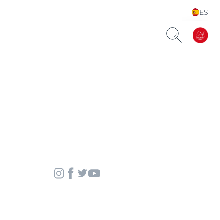
ES
Choose your Language &
Country