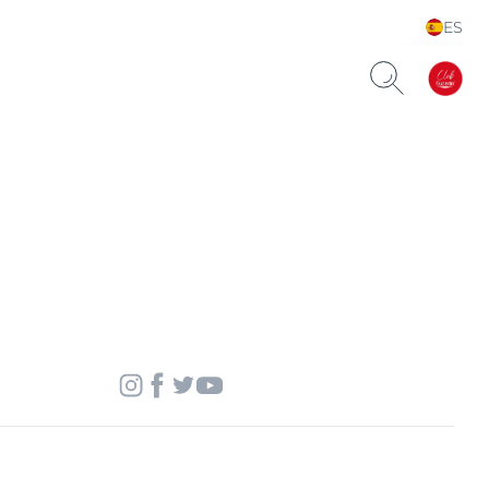
ES
Choose your Language &
Country