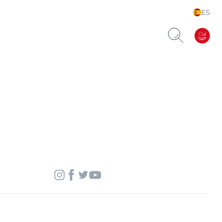
ES
Choose your Language &
Country