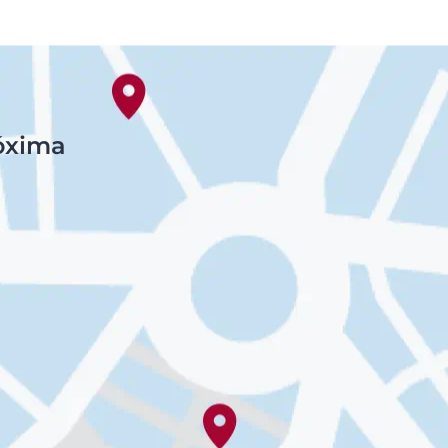
@eucerin_esp
ment
Descubre más en nuestro
Instagram
¡Síguenos!
róxima
uctos