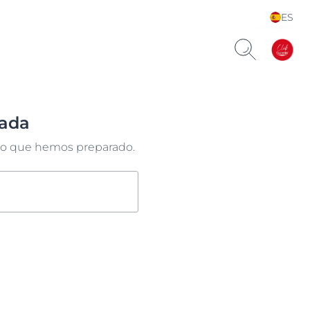
ES
Choose your Language &
Country
rada
do lo que hemos preparado.