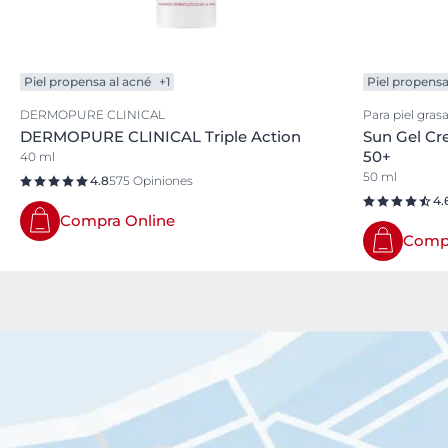
Piel propensa al acné
+1
Piel propensa
DERMOPURE CLINICAL
Para piel gras
DERMOPURE CLINICAL Triple Action
Sun Gel Cr
50+
40 ml
50 ml
4.8
575 Opiniones
4.
Compra Online
Compr