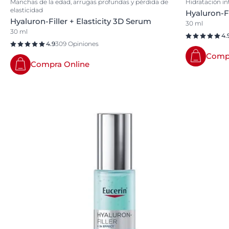
Manchas de la edad, arrugas profundas y pérdida de
Hidratación in
elasticidad
Hyaluron-Fi
Hyaluron-Filler + Elasticity 3D Serum
30 ml
30 ml
4.
4.9
309 Opiniones
Compr
Compra Online