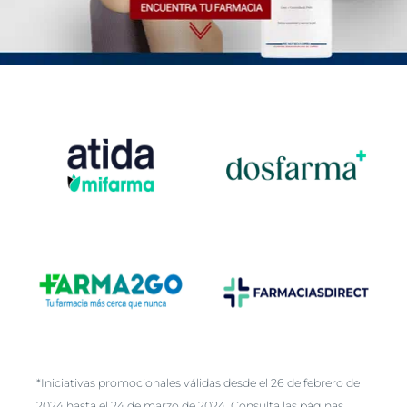
*Iniciativas promocionales válidas desde el 26 de febrero de
2024 hasta el 24 de marzo de 2024. Consulta las páginas