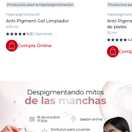
Productos para la hiperpigmentación
Productos pa
Hiperpigmentación
Hiperpigment
Anti-Pigment Gel Limpiador
Anti-Pigme
de pieles
400 ml
30 ml
5.0
5 Opiniones
4.
Compra Online
Compr