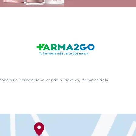
@eucerin_esp
ment
Descubre más en nuestro
Instagram
¡Síguenos!
nocer el periodo de validez de la iniciativa, mecánica de la
uctos