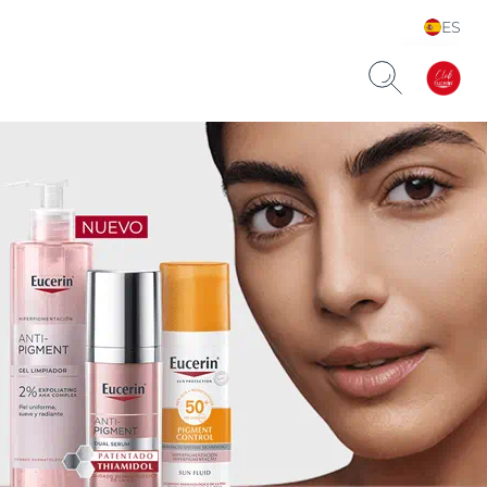
ES
Choose your Language &
Country