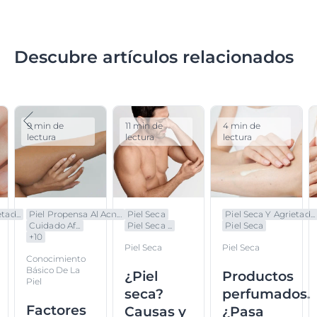
Descubre artículos relacionados
9 min de
11 min de
4 min de
lectura
lectura
lectura
tad...
Piel Propensa Al Acn...
Piel Seca
Piel Seca Y Agrietad...
Cuidado Af...
Piel Seca ...
Piel Seca
+
10
Piel Seca
Piel Seca
Conocimiento
Básico De La
¿Piel
Productos
Piel
seca?
perfumados.
Factores
Causas y
¿Pasa