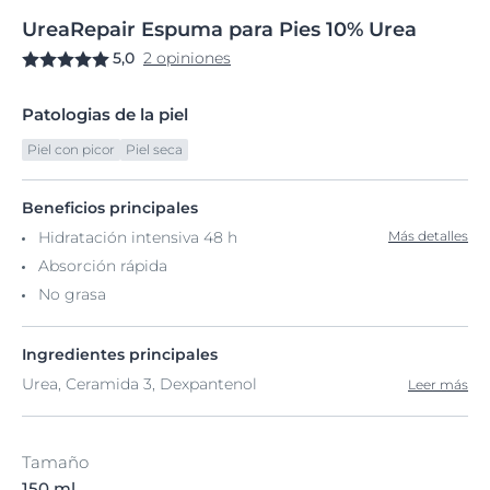
UreaRepair
Espuma
para Pies 10%
Urea
5,0
2 opiniones
Patologias de la piel
Piel con picor
Piel seca
Beneficios principales
Hidratación intensiva 48 h
Más detalles
Absorción rápida
No grasa
Ingredientes principales
Urea, Ceramida 3, Dexpantenol
Leer más
Tamaño
150 ml