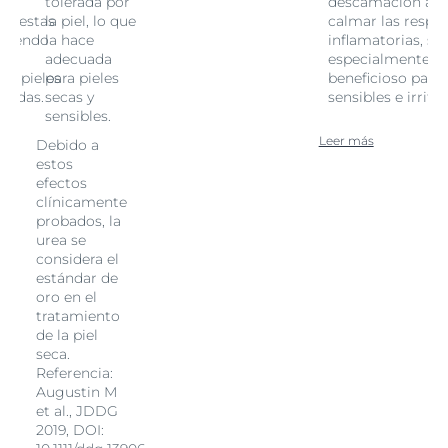
al
tolerada por
descamación al
spuestas
la piel, lo que
calmar las respu
, siendo
la hace
inflamatorias, si
e
adecuada
especialmente
ra pieles
para pieles
beneficioso para 
itadas.
secas y
sensibles e irrita
sensibles.
Leer más
Debido a
estos
efectos
clínicamente
probados, la
urea se
considera el
estándar de
oro en el
tratamiento
de la piel
seca.
Referencia:
Augustin M
et al., JDDG
2019, DOI: