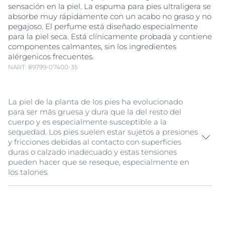
sensación en la piel. La espuma para pies ultraligera se
absorbe muy rápidamente con un acabo no graso y no
pegajoso. El perfume está diseñado especialmente
para la piel seca. Está clínicamente probada y contiene
componentes calmantes, sin los ingredientes
alérgenicos frecuentes.
NART: 89799-07400-35
La piel de la planta de los pies ha evolucionado
para ser más gruesa y dura que la del resto del
cuerpo y es especialmente susceptible a la
sequedad. Los pies suelen estar sujetos a presiones
y fricciones debidas al contacto con superficies
duras o calzado inadecuado y estas tensiones
pueden hacer que se reseque, especialmente en
los talones.
Como cuidado para los pies secos, Eucerin
Urea
Repair
Espuma para Pies 10 %
Urea
aporta la hidratación
necesaria a estos pies muy secos y ásperos.