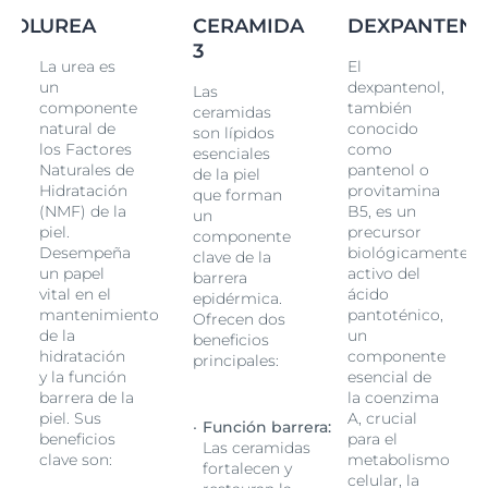
tiene un agradable perfume desarrollado
NOL
UREA
CERAMIDA
DEXPANTEN
específicamente para la piel seca que crea una
3
experiencia de bienestar. sin la irritación que pueden
La urea es
El
causar los productos perfumados.
un
dexpantenol,
Las
componente
también
Esta espuma para pies es ideal para las personas con
ceramidas
natural de
conocido
piel envejecida o seca y afecciones de la piel como
son lípidos
los Factores
como
esenciales
xerosis, psoriasis y especialmente diabetes.
Naturales de
pantenol o
de la piel
Hidratación
provitamina
que forman
(NMF) de la
B5, es un
un
piel.
precursor
componente
e
Desempeña
biológicamente
clave de la
un papel
activo del
barrera
vital en el
ácido
epidérmica.
mantenimiento
pantoténico,
Ofrecen dos
de la
un
beneficios
hidratación
componente
principales:
y la función
esencial de
barrera de la
la coenzima
piel. Sus
A, crucial
Función barrera:
beneficios
para el
Las ceramidas
clave son:
metabolismo
fortalecen y
celular, la