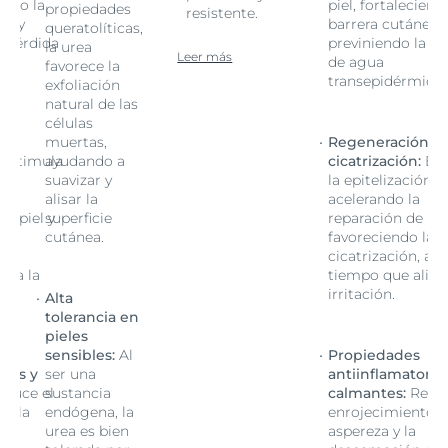
endo la
piel, fortaleciend
propiedades
resistente.
ea y
barrera cutánea 
queratolíticas,
a pérdida
previniendo la pé
la urea
Leer más
de agua
favorece la
ca.
transepidérmica.
exfoliación
natural de las
células
n y
muertas,
Regeneración y
Estimula
ayudando a
cicatrización:
Est
n,
suavizar y
la epitelización,
alisar la
acelerando la
la piel y
superficie
reparación de la p
la
cutánea.
favoreciendo la
al
cicatrización, al
via la
tiempo que alivia
irritación.
Alta
tolerancia en
pieles
sensibles:
Al
Propiedades
rias y
ser una
antiinflamatorias
duce el
sustancia
calmantes:
Reduc
o, la
endógena, la
enrojecimiento, l
urea es bien
aspereza y la