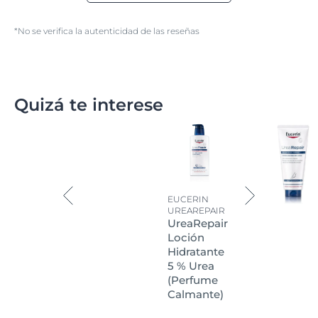
*No se verifica la autenticidad de las reseñas
Quizá te interese
EUCERIN
UREAREPAIR
UreaRepair
Loción
Hidratante
5 % Urea
(perfume
Calmante)