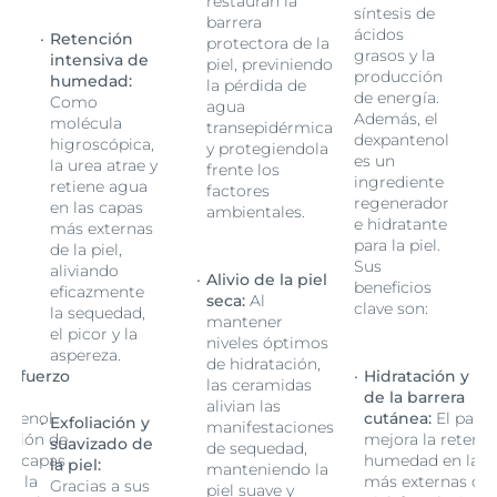
restauran la
síntesis de
barrera
ácidos
Retención
protectora de la
grasos y la
intensiva de
piel, previniendo
producción
humedad:
la pérdida de
de energía.
Como
agua
Además, el
molécula
transepidérmica
dexpantenol
higroscópica,
y protegiendola
es un
la urea atrae y
frente los
ingrediente
retiene agua
factores
regenerador
en las capas
ambientales.
e hidratante
más externas
para la piel.
de la piel,
Sus
aliviando
Alivio de la piel
beneficios
eficazmente
seca:
Al
clave son:
la sequedad,
mantener
el picor y la
niveles óptimos
aspereza.
de hidratación,
 refuerzo
Hidratación y re
las ceramidas
de la barrera
alivian las
antenol
cutánea:
El pant
Exfoliación y
manifestaciones
ención de
mejora la retenc
suavizado de
de sequedad,
as capas
humedad en las 
la piel:
manteniendo la
de la
más externas de 
Gracias a sus
piel suave y