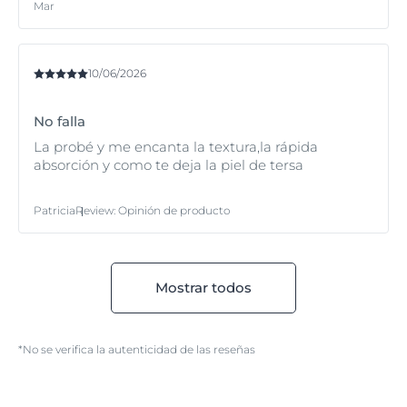
Mar
más sensibles debido a alguna medicación o a
tratamientos de peeling, pero le recomendamos que
utilice Eucerin Sun Gel-Cream Oil Control Dry Touch
FPS 50+. El FPS más alto dará a su piel la protección
10/06/2026
que necesita. El FPS 30 y el FPS 50+ son no
comedogénicos; es decir, que no contienen
ingredientes que puedan bloquear los poros y
No falla
provocar imperfecciones.
La probé y me encanta la textura,la rápida
absorción y como te deja la piel de tersa
La fórmula ultraligera contiene la tecnología Oil
Control reguladora de la producción de sebo con L-
carnitina y micropartículas absorbentes. Deja un
Patricia
Review
:
Opinión de producto
acabado mate seco inmediato y proporciona un efecto
anti-brillos duradero, de hasta 12 horas.
Mostrar todos
*No se verifica la autenticidad de las reseñas