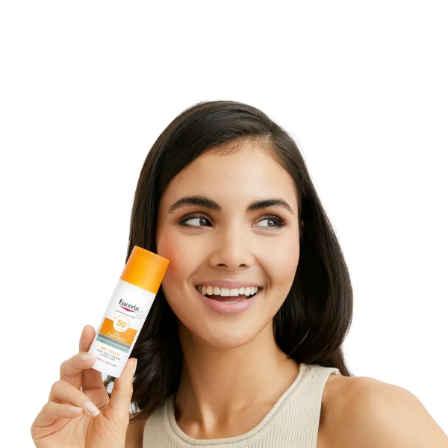
Eucerin Sun Gel-Cream Oil Control Dry Touch FPS 50+
no contiene fragancias y su textura es ultraligera y no
grasa. Los estudios clínicos y dermatológicos han
demostrado una buena tolerabilidad en pieles
sensibles y propensas al acné.
(1) Cumplimos los criterios más exigentes de
protección frente a rayos UVA y UVB definidos por
Cosmetics Europe. Los niveles de protección frente a
los rayos UVA son más altos de lo que recomienda la
normativa europea.