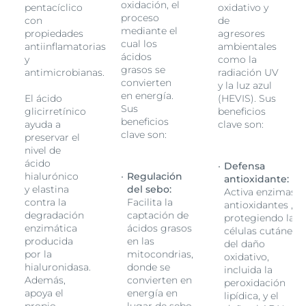
oxidación, el
pentacíclico
oxidativo y
proceso
con
de
mediante el
propiedades
agresores
cual los
antiinflamatorias
ambientales
ácidos
y
como la
grasos se
antimicrobianas.
radiación UV
convierten
y la luz azul
en energía.
El ácido
(HEVIS). Sus
Sus
glicirretínico
beneficios
beneficios
ayuda a
clave son:
clave son:
preservar el
nivel de
ácido
Defensa
hialurónico
Regulación
antioxidante:
y elastina
del sebo:
as
Activa enzimas
contra la
Facilita la
,
antioxidantes ,
degradación
captación de
as
protegiendo las
enzimática
ácidos grasos
eas
células cutáneas
producida
en las
del daño
por la
mitocondrias,
oxidativo,
hialuronidasa.
donde se
incluida la
Además,
convierten en
peroxidación
apoya el
energía en
lipídica, y el
propio
lugar de sebo,