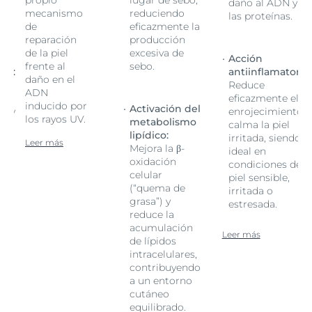
 a
daño al ADN y a
mecanismo
reduciendo
las proteínas.
de
eficazmente la
reparación
producción
de la piel
excesiva de
Acción
frente al
sebo.
ria:
antiinflamatoria:
daño en el
Reduce
ADN
l
eficazmente el
inducido por
Activación del
o y
enrojecimiento y
los rayos UV.
metabolismo
calma la piel
lipídico:
do
irritada, siendo
Leer más
Mejora la β-
ideal en
oxidación
de
condiciones de
celular
piel sensible,
(“quema de
irritada o
grasa”) y
estresada.
reduce la
acumulación
Leer más
de lípidos
intracelulares,
contribuyendo
a un entorno
cutáneo
equilibrado.