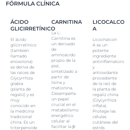
FÓRMULA CLÍNICA
ON
ÁCIDO
CARNITINA
LICOCALCON
GLICIRRETÍNICO
A
La L-
Carnitina es
El ácido
Licochalcon
un derivado
glicirretínico
A es un
de
(también
potente
aminoácido
llamado
ingrediente
propio de la
io
enoxolona)
antiinflamatorio
piel,
se deriva de
y
sintetizado a
las raíces de
antioxidante
partir de
Glycyrrhiza
procediente
lisina y
glabra
de la raíz de
metionina.
(planta de
la planta de
Desempeña
regaliz) y es
regaliz china
un papel
muy
(Glycyrrhiza
crucial en el
conocido en
inflata).
metabolismo
la medicina
Protege las
energético
tradicional
células
celular al
china. Es un
cutáneas del
facilitar la β-
triterpenoide
estrés