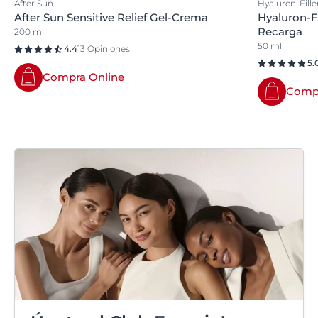
After Sun
Hyaluron-Fille
After Sun Sensitive Relief Gel-Crema
Hyaluron-Fi
Recarga
200 ml
50 ml
4.4
13 Opiniones
5.
Compra Online
Compr